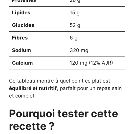
Protéines
28 g
Lipides
15 g
Glucides
52 g
Fibres
6 g
Sodium
320 mg
Calcium
120 mg (12% AJR)
Ce tableau montre à quel point ce plat est
équilibré et nutritif
, parfait pour un repas sain
et complet.
Pourquoi tester cette
recette ?