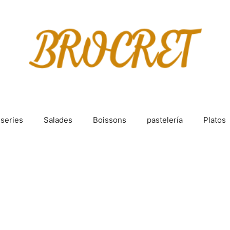
sseries
Salades
Boissons
pastelería
Platos