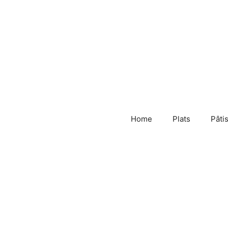
Skip
to
content
Home
Plats
Pâti