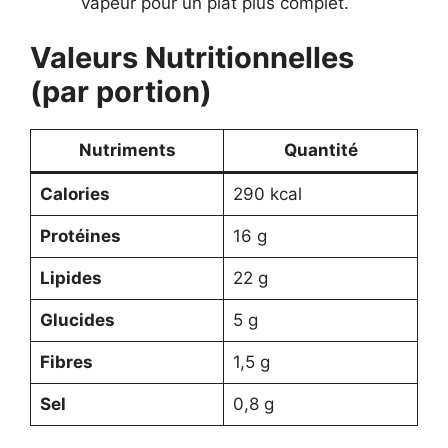
vapeur pour un plat plus complet.
Valeurs Nutritionnelles
(par portion)
Nutriments
Quantité
Calories
290 kcal
Protéines
16 g
Lipides
22 g
Glucides
5 g
Fibres
1,5 g
Sel
0,8 g