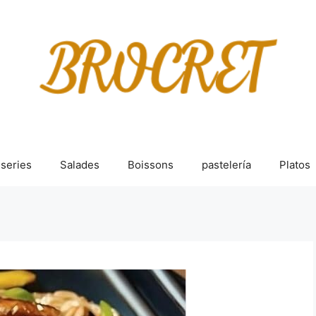
sseries
Salades
Boissons
pastelería
Platos