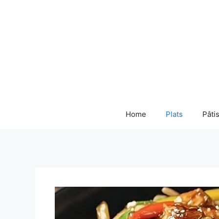
Skip
to
content
Home
Plats
Pâti