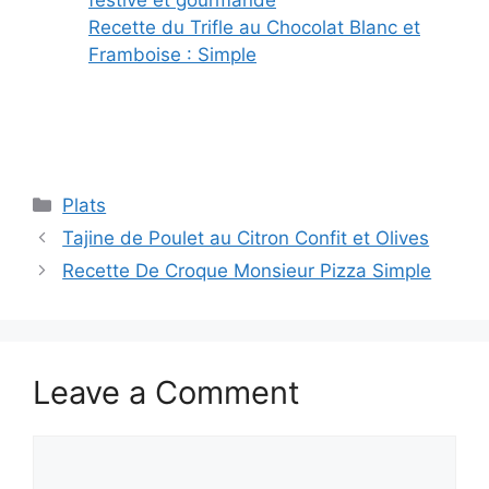
festive et gourmande
Recette du Trifle au Chocolat Blanc et
Framboise : Simple
Categories
Plats
Tajine de Poulet au Citron Confit et Olives
Recette De Croque Monsieur Pizza Simple
Leave a Comment
Comment