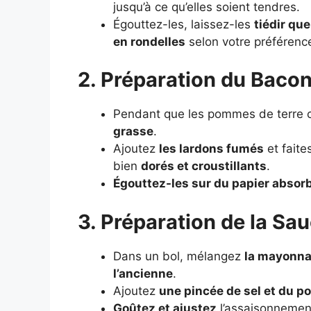
jusqu’à ce qu’elles soient tendres.
Égouttez-les, laissez-les
tiédir qu
en rondelles
selon votre préférenc
2. Préparation du Bacon
Pendant que les pommes de terre cu
grasse
.
Ajoutez
les lardons fumés
et faite
bien
dorés et croustillants
.
Égouttez-les sur du papier absor
3. Préparation de la S
Dans un bol, mélangez
la mayonnai
l’ancienne
.
Ajoutez
une pincée de sel et du po
Goûtez et ajustez
l’assaisonnement