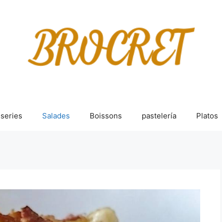
sseries
Salades
Boissons
pastelería
Platos