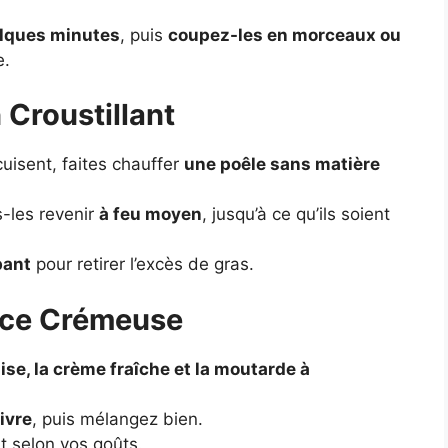
elques minutes
, puis
coupez-les en morceaux ou
e.
 Croustillant
isent, faites chauffer
une poêle sans matière
s-les revenir
à feu moyen
, jusqu’à ce qu’ils soient
bant
pour retirer l’excès de gras.
auce Crémeuse
se, la crème fraîche et la moutarde à
ivre
, puis mélangez bien.
 selon vos goûts.