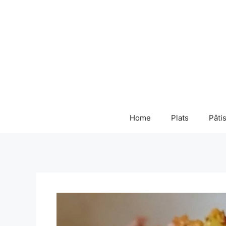
Skip
to
content
Home
Plats
Pâti