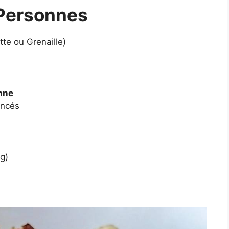
 Personnes
tte ou Grenaille)
enne
incés
g)