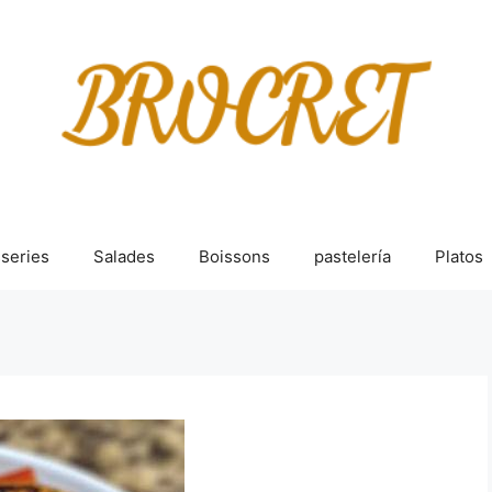
sseries
Salades
Boissons
pastelería
Platos