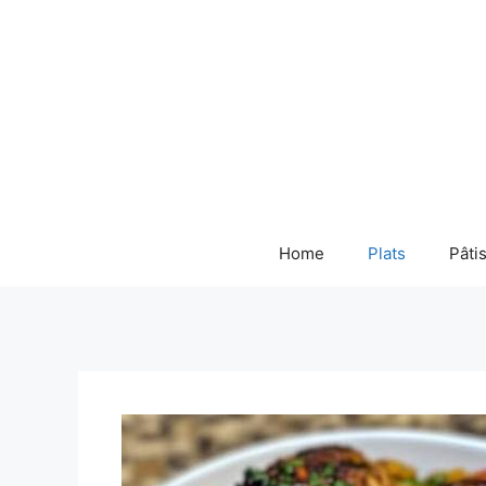
Skip
to
content
Home
Plats
Pâti