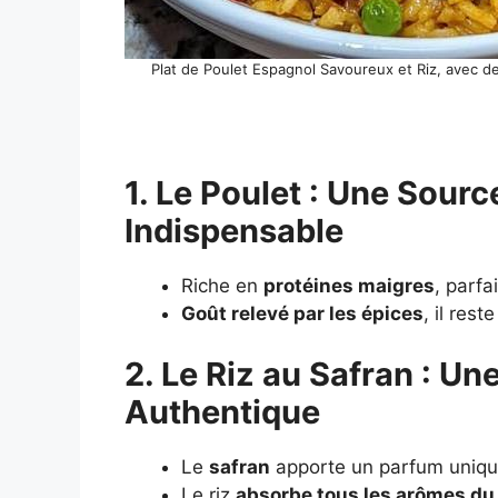
Plat de Poulet Espagnol Savoureux et Riz, avec de
1. Le Poulet : Une Sour
Indispensable
Riche en
protéines maigres
, parfa
Goût relevé par les épices
, il res
2. Le Riz au Safran : 
Authentique
Le
safran
apporte un parfum unique
Le riz
absorbe tous les arômes du 