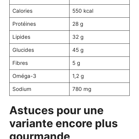
Calories
550 kcal
Protéines
28 g
Lipides
32 g
Glucides
45 g
Fibres
5 g
Oméga-3
1,2 g
Sodium
780 mg
Astuces pour une
variante encore plus
gourmande