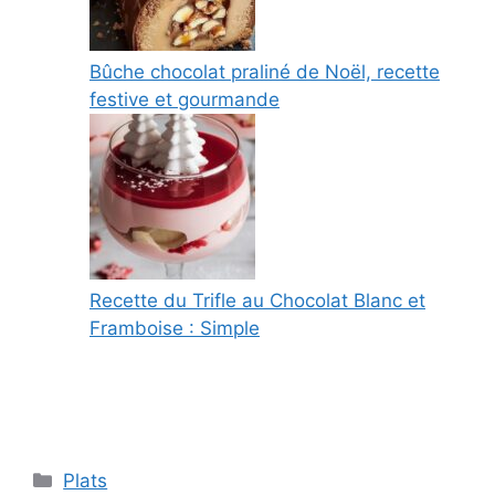
Bûche chocolat praliné de Noël, recette
festive et gourmande
Recette du Trifle au Chocolat Blanc et
Framboise : Simple
Categories
Plats