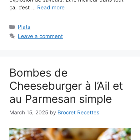
ça, c’est …
Read more
Categories
Plats
Leave a comment
Bombes de
Cheeseburger à l’Ail et
au Parmesan simple
March 15, 2025
by
Brocret Recettes