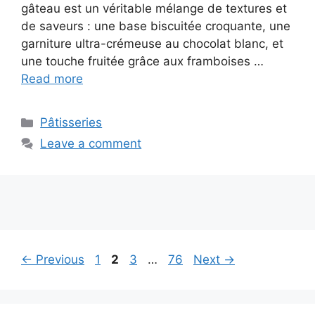
gâteau est un véritable mélange de textures et
de saveurs : une base biscuitée croquante, une
garniture ultra-crémeuse au chocolat blanc, et
une touche fruitée grâce aux framboises …
Read more
Categories
Pâtisseries
Leave a comment
Page
Page
Page
Page
←
Previous
1
2
3
…
76
Next
→